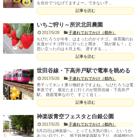
を自分でつなげてますよー。できない子...
記事を読む
いちご狩り～所沢北田農園
2017/5/28
子連れでおでかけ（都外）
ちびたろうが今冬、はまったのがイチゴ。 保育園のお
友達がイチゴ狩りに行ったと聞き、「我が家も！」と
思い立ったのは４月上旬。 遅すぎる…。...
記事を読む
世田谷線・下高井戸駅で電車を眺める
2017/5/26
子連れでおでかけ（都内）
男子ってホント乗り物好きですよね。 ちびたろうは電
車派です。 最近たまに行くのが世田谷線・下高井戸
駅。 路面電車なので、すごく近く...
記事を読む
神楽坂青空フェスタと白銀公園
2017/5/25
子連れでおでかけ（都内）
5月21日は神楽坂へ。 とっても天気の良い、というか
あつい日でした。 地下鉄神楽坂駅を下り、赤城神社の