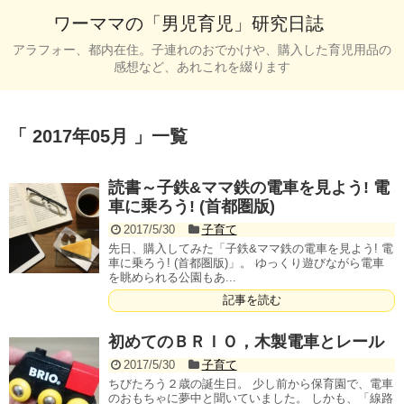
ワーママの「男児育児」研究日誌
アラフォー、都内在住。子連れのおでかけや、購入した育児用品の
感想など、あれこれを綴ります
「 2017年05月 」一覧
読書～子鉄&ママ鉄の電車を見よう! 電
車に乗ろう! (首都圏版)
2017/5/30
子育て
先日、購入してみた「子鉄&ママ鉄の電車を見よう! 電
車に乗ろう! (首都圏版)」。 ゆっくり遊びながら電車
を眺められる公園もあ...
記事を読む
初めてのＢＲＩＯ，木製電車とレール
2017/5/30
子育て
ちびたろう２歳の誕生日。 少し前から保育園で、電車
のおもちゃに夢中と聞いていました。 しかも、「線路