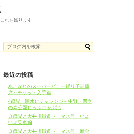
誌
れこれを綴ります
最近の投稿
あこがれのスーパービュー踊り子展望
席～チケット入手篇
4歳児、噴水にチャレンジ～中野・四季
の森公園じゃぶじゃぶ池
３歳児と大井川鐵道トーマス号、いよ
いよ乗車編
３歳児と大井川鐵道トーマス号、新金