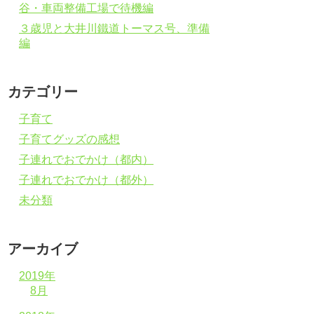
谷・車両整備工場で待機編
３歳児と大井川鐵道トーマス号、準備
編
カテゴリー
子育て
子育てグッズの感想
子連れでおでかけ（都内）
子連れでおでかけ（都外）
未分類
アーカイブ
2019年
8月