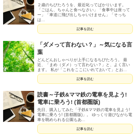
２歳のちびたろうを、最近叱ってばかりいます。
「ごはん、ちゃんと食べなさい」「食事中は座って
ー」「車道に飛び出しちゃいけません」「そっち
は...
記事を読む
「ダメって言わない？」～気になる言
葉
どんどんおしゃべりが上手になるちびたろう。 最
近、「まめ（ダメ）って言わない？」と、よく言い
ます。 私が「これをここにいれておいて」とお...
記事を読む
読書～子鉄&ママ鉄の電車を見よう!
電車に乗ろう! (首都圏版)
先日、購入してみた「子鉄&ママ鉄の電車を見よう!
電車に乗ろう! (首都圏版)」。 ゆっくり遊びながら電
車を眺められる公園もあ...
記事を読む