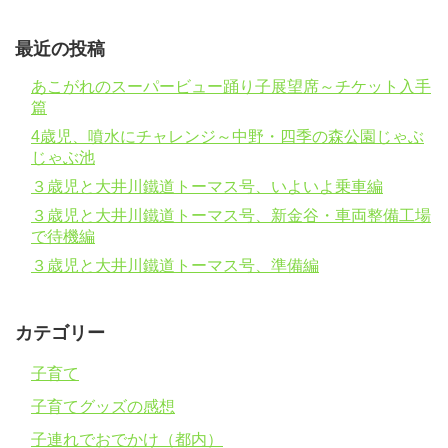
最近の投稿
あこがれのスーパービュー踊り子展望席～チケット入手
篇
4歳児、噴水にチャレンジ～中野・四季の森公園じゃぶ
じゃぶ池
３歳児と大井川鐵道トーマス号、いよいよ乗車編
３歳児と大井川鐵道トーマス号、新金谷・車両整備工場
で待機編
３歳児と大井川鐵道トーマス号、準備編
カテゴリー
子育て
子育てグッズの感想
子連れでおでかけ（都内）